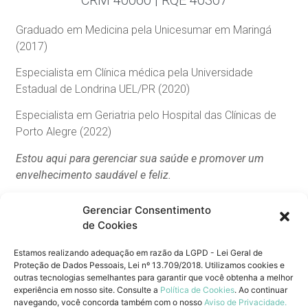
Graduado em Medicina pela Unicesumar em Maringá
(2017)
Especialista em Clínica médica pela Universidade
Estadual de Londrina UEL/PR (2020)
Especialista em Geriatria pelo Hospital das Clínicas de
Porto Alegre (2022)
Estou aqui para gerenciar sua saúde e promover um
envelhecimento saudável e feliz.
Gerenciar Consentimento
de Cookies
Unidade São Leopoldo
Estamos realizando adequação em razão da LGPD - Lei Geral de
Av. Theodomiro Porto da Fonseca, 99
Proteção de Dados Pessoais, Lei nº 13.709/2018. Utilizamos cookies e
Centro | São Leopoldo-RS
outras tecnologias semelhantes para garantir que você obtenha a melhor
experiência em nosso site. Consulte a
Política de Cookies
. Ao continuar
Unidade Esteio
navegando, você concorda também com o nosso
Aviso de Privacidade.