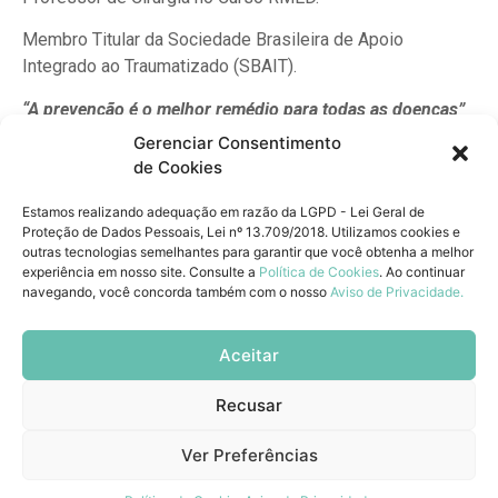
Membro Titular da Sociedade Brasileira de Apoio
Integrado ao Traumatizado (SBAIT).
“A prevenção é o melhor remédio para todas as doenças”
Gerenciar Consentimento
de Cookies
Unidade São Leopoldo
Estamos realizando adequação em razão da LGPD - Lei Geral de
Av. Theodomiro Porto da Fonseca, 99
Proteção de Dados Pessoais, Lei nº 13.709/2018. Utilizamos cookies e
Centro | São Leopoldo-RS
outras tecnologias semelhantes para garantir que você obtenha a melhor
experiência em nosso site. Consulte a
Política de Cookies
. Ao continuar
Unidade Esteio
navegando, você concorda também com o nosso
Aviso de Privacidade.
Rua dos Ferroviários, 215 - Sala 13
Centro | Esteio-RS
Aceitar
(51) 3191.7990
Recusar
Ver Preferências
VALIERE – Todos os direitos reservados | Desenvolvido