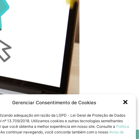
Gerenciar Consentimento de Cookies
compartilhar essa novidade com
a que se preocupa com a saúde e
lizando adequação em razão da LGPD - Lei Geral de Proteção de Dados
 O nosso novo […]
ei nº 13.709/2018. Utilizamos cookies e outras tecnologias semelhantes
ir que você obtenha a melhor experiência em nosso site. Consulte a
Política
. Ao continuar navegando, você concorda também com o nosso
Aviso de
.
(51) 3191.7990