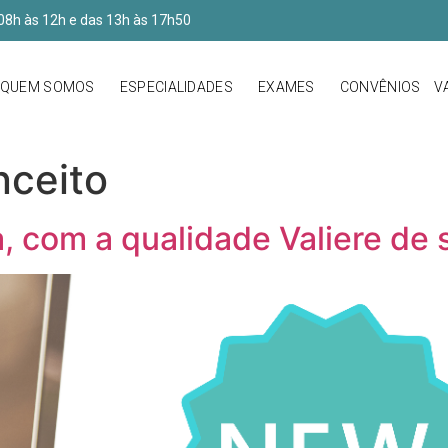
08h às 12h e das 13h às 17h50
QUEM SOMOS
ESPECIALIDADES
EXAMES
CONVÊNIOS
V
nceito
a, com a qualidade Valiere de