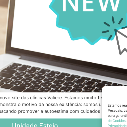
o novo site das clínicas Valiere. Estamos muito felizes em 
monstra o motivo da nossa existência: somos uma empres
Estamos rea
buscando promover a autoestima com cuidados adaptados.
Pessoais, L
para garant
de Cookies
Unidade Esteio
Privacidade