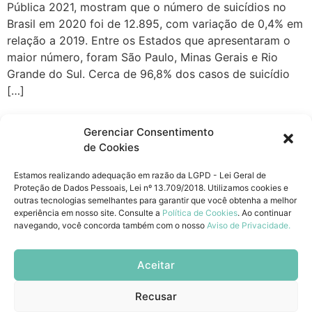
Pública 2021, mostram que o número de suicídios no
Brasil em 2020 foi de 12.895, com variação de 0,4% em
relação a 2019. Entre os Estados que apresentaram o
maior número, foram São Paulo, Minas Gerais e Rio
Grande do Sul. Cerca de 96,8% dos casos de suicídio
[…]
←
mais antigos
Gerenciar Consentimento
de Cookies
Unidade São Leopoldo
Estamos realizando adequação em razão da LGPD - Lei Geral de
Av. Theodomiro Porto da Fonseca, 99
Proteção de Dados Pessoais, Lei nº 13.709/2018. Utilizamos cookies e
Centro | São Leopoldo-RS
outras tecnologias semelhantes para garantir que você obtenha a melhor
experiência em nosso site. Consulte a
Política de Cookies
. Ao continuar
Unidade Esteio
navegando, você concorda também com o nosso
Aviso de Privacidade.
Rua dos Ferroviários, 215 - Sala 13
Centro | Esteio-RS
Aceitar
(51) 3191.7990
Recusar